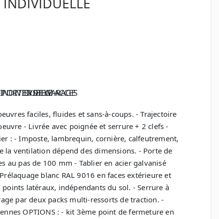
 INDIVIDUELLE
oeuvres faciles, fluides et sans-à-coups. - Trajectoire
vre - Livrée avec poignée et serrure + 2 clefs -
ier : - Imposte, lambrequin, cornière, calfeutrement,
de la ventilation dépend des dimensions. - Porte de
s au pas de 100 mm - Tablier en acier galvanisé
- Prélaquage blanc RAL 9016 en faces extérieure et
2 points latéraux, indépendants du sol. - Serrure à
rage par deux packs multi-ressorts de traction. -
nnes OPTIONS : - kit 3ème point de fermeture en