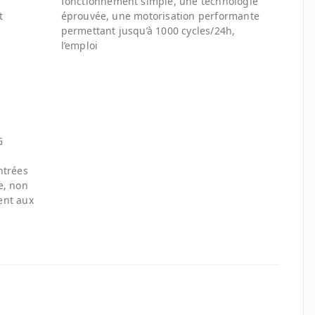
fonctionnement simple, une technologie
t
éprouvée, une motorisation performante
permettant jusqu’à 1000 cycles/24h,
l’emploi
G
ntrées
e, non
ent aux