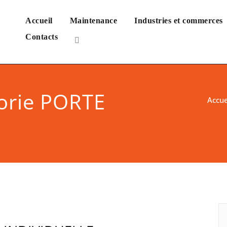
Accueil
Maintenance
Industries et commerces
Contacts
CES SYSTEM
 portails automatiques
gorie PORTE
Accue