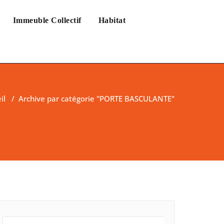
Immeuble Collectif
Habitat
il
/
Archive par catégorie "PORTE BASCULANTE"